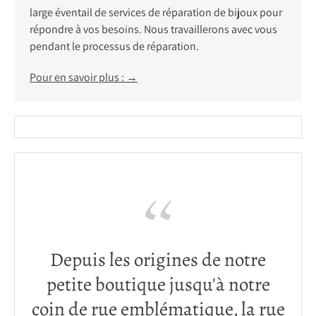
large éventail de services de réparation de bijoux pour
répondre à vos besoins. Nous travaillerons avec vous
pendant le processus de réparation.
Pour en savoir plus : →
Depuis les origines de notre
Nous sommes heureux de
petite boutique jusqu'à notre
représenter certaines des
coin de rue emblématique, la rue
marques de montres les plus