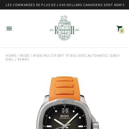
LES COMMANDES DE PLUS DE 1 000 DOLLARS CANADIENS SONT ADMISSIB
0
HOME
/
MIDO
/ MIDO MULTIFORT TV BIG DATE AUTOMATIC (GREY
DIAL / 40MM)