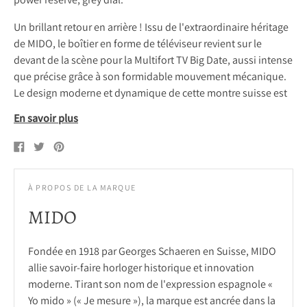
Un brillant retour en arrière ! Issu de l'extraordinaire héritage
de MIDO, le boîtier en forme de téléviseur revient sur le
devant de la scène pour la Multifort TV Big Date, aussi intense
que précise grâce à son formidable mouvement mécanique.
Le design moderne et dynamique de cette montre suisse est
mis en valeur par un cadran saisissant et par sa fonction
En savoir plus
distinctive : la BIG DATE à 12 heures. Son formidable
mouvement automatique de dernière génération, le Calibre
Partager
Tweeter
Epingle
sur
sur
sur
80, est équipé d'un spiral high-tech en Nivachron™, qui offre
Facebook
Twitter
l'intérêt
une résistance exceptionnelle aux chocs et aux champs
À PROPOS DE LA MARQUE
magnétiques.
REF#M049.526.17.081.00 - orange rubber strap
MIDO
REF#
M049.526.11.081.00
- stainless steel bracelet
Fondée en 1918 par Georges Schaeren en Suisse, MIDO
allie savoir-faire horloger historique et innovation
moderne. Tirant son nom de l'expression espagnole «
Yo mido » (« Je mesure »), la marque est ancrée dans la