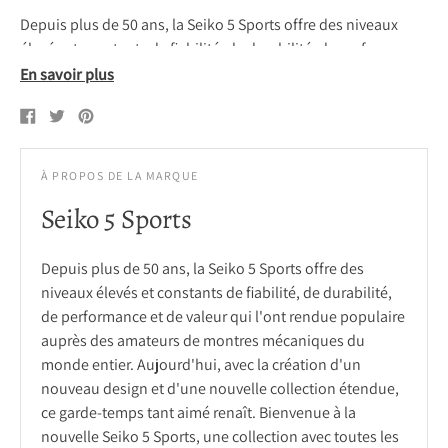
Depuis plus de 50 ans, la Seiko 5 Sports offre des niveaux
élevés et constants de fiabilité, de durabilité, de performance
et de valeur qui l'ont rendue populaire auprès des amateurs
En savoir plus
de montres mécaniques du monde entier. Aujourd'hui, avec
Partager
Tweeter
Epingle
la création d'un nouveau design et d'une nouvelle collection
sur
sur
sur
étendue, ce garde-temps tant aimé renaît. Bienvenue à la
Facebook
Twitter
l'intérêt
nouvelle Seiko 5 Sports, une collection qui conserve toutes
À PROPOS DE LA MARQUE
les mêmes valeurs, mais avec un nouveau look. Depuis sa
Seiko 5 Sports
création en 1968, la collection de montres mécaniques Seiko
5 Sports est synonyme de durabilité et de fiabilité. Lorsque,
en 2019, la collection a été relancée, un dynamisme actif et
Depuis plus de 50 ans, la Seiko 5 Sports offre des
jeune s'est ajouté.
niveaux élevés et constants de fiabilité, de durabilité,
de performance et de valeur qui l'ont rendue populaire
REF#SRPL79
auprès des amateurs de montres mécaniques du
monde entier. Aujourd'hui, avec la création d'un
*Veuillez noter que le délai d'attente pour certains articles
nouveau design et d'une nouvelle collection étendue,
peut être de 4 à 8 semaines. Si vous souhaitez savoir si un
ce garde-temps tant aimé renaît. Bienvenue à la
article est en magasin, n'hésitez pas à nous envoyer un e-
nouvelle Seiko 5 Sports, une collection avec toutes les
mail.