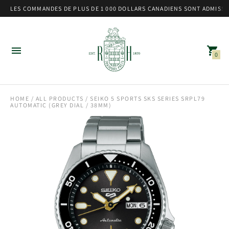
LES COMMANDES DE PLUS DE 1 000 DOLLARS CANADIENS SONT ADMISSIB
0
HOME
/
ALL PRODUCTS
/ SEIKO 5 SPORTS SKS SERIES SRPL79
AUTOMATIC (GREY DIAL / 38MM)